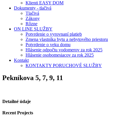
Klienti EASY DOM
Dokumenty - tlačivá
Tlačivá
Zákony
Rôzne
ON LINE SLUŽBY
Potvrdenie o vyrovnaní platieb
Zmena vlastníka bytu a nebytového priestoru
Potvrdenie o veku domu
Hlásenie odpočtu vodomerov za rok 2025
Hlásenie osobomesiacov za rok 2025
Kontakt
KONTAKTY PORUCHOVÉ SLUŽBY
Pekníkova 5, 7, 9, 11
Detailné údaje
Recent Projects