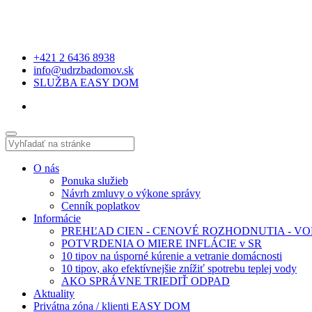
+421 2 6436 8938
info@udrzbadomov.sk
SLUŽBA EASY DOM
O nás
Ponuka služieb
Návrh zmluvy o výkone správy
Cenník poplatkov
Informácie
PREHĽAD CIEN - CENOVÉ ROZHODNUTIA - VOD
POTVRDENIA O MIERE INFLÁCIE v SR
10 tipov na úsporné kúrenie a vetranie domácnosti
10 tipov, ako efektívnejšie znížiť spotrebu teplej vody
AKO SPRÁVNE TRIEDIŤ ODPAD
Aktuality
Privátna zóna / klienti EASY DOM