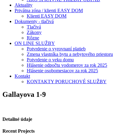
Aktuality
Privátna zóna / klienti EASY DOM
Klienti EASY DOM
Dokumenty - tlačivá
Tlačivá
Zákony
Rôzne
ON LINE SLUŽBY
Potvrdenie o vyrovnaní platieb
Zmena vlastníka bytu a nebytového priestoru
Potvrdenie o veku domu
Hlásenie odpočtu vodomerov za rok 2025
Hlásenie osobomesiacov za rok 2025
Kontakt
KONTAKTY PORUCHOVÉ SLUŽBY
Gallayova 1-9
Detailné údaje
Recent Projects