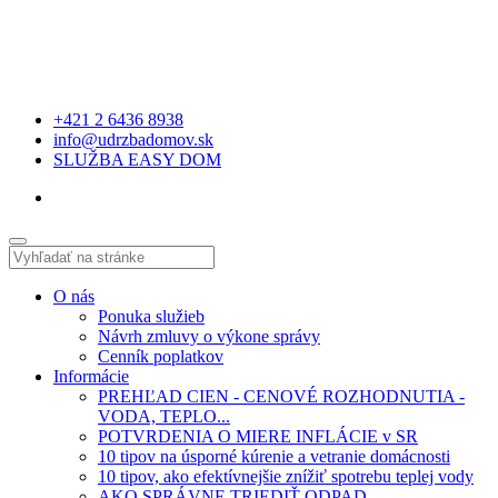
+421 2 6436 8938
info@udrzbadomov.sk
SLUŽBA EASY DOM
O nás
Ponuka služieb
Návrh zmluvy o výkone správy
Cenník poplatkov
Informácie
PREHĽAD CIEN - CENOVÉ ROZHODNUTIA -
VODA, TEPLO...
POTVRDENIA O MIERE INFLÁCIE v SR
10 tipov na úsporné kúrenie a vetranie domácnosti
10 tipov, ako efektívnejšie znížiť spotrebu teplej vody
AKO SPRÁVNE TRIEDIŤ ODPAD